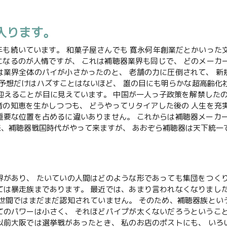
入ります。
年も続いています。 和菓子屋さんでも 寛永何年創業だとかいった
になるのが人情ですが、 これは補聴器業界も同じで、 どのメーカ
は業界全体のパイが小さかったのと、 老舗の力に圧倒されて、 
の予想だけはハズすことはないほど、 誰の目にも明らかな超高齢化
迎えることが目に見えています。 中国が一人っ子政策を解禁したの
者の知恵を生かしつつも、 どうやってリタイアした後の 人生を充
重要な位置を占めるに違いありません。 これからは補聴器メーカ
来、補聴器戦国時代がやって来ますが、 あおぞら補聴器は天下統一
界があり、 たいていの人間はどのような形であっても集団をつく
ては暴走族まであります。 最近では、あまり言われなくなりまし
 世間ではまだまだ認知されていません。 そのため、補聴器族と
てのパワーは小さく、 それほどパイプが太くないだろうというこ
以前大阪では選挙戦があったとき、 私のお店のポストにも、 い