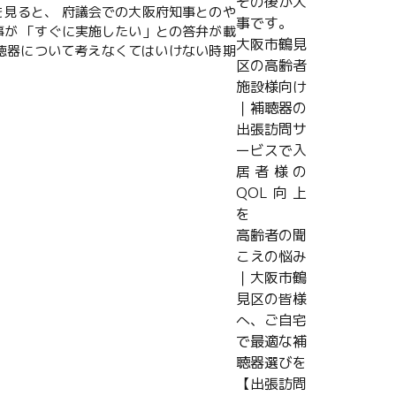
その後が大
を見ると、 府議会での大阪府知事とのや
事です。
事が 「すぐに実施したい」との答弁が載
大阪市鶴見
補聴器について考えなくてはいけない時期
区の高齢者
施設様向け
｜補聴器の
出張訪問サ
ービスで入
居者様の
QOL向上
を
高齢者の聞
こえの悩み
｜大阪市鶴
見区の皆様
へ、ご自宅
で最適な補
聴器選びを
【出張訪問