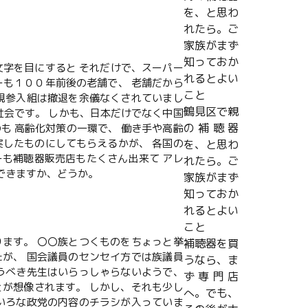
を、と思わ
れたら。ご
家族がまず
知っておか
文字を目にすると それだけで、スーパー
れるとよい
ーも１００年前後の老舗で、 老舗だから
こと
新規参入組は撤退を余儀なくされていまし
鶴見区で親
社会です。 しかも、日本だけでなく中国
の補聴器
も 高齢化対策の一環で、 働き手や高齢
実したものにしてもらえるかが、 各国の
を、と思わ
ーも補聴器販売店もたくさん出来て アレ
れたら。ご
できますか、どうか。
家族がまず
知っておか
れるとよい
こと
ります。 〇〇族とつくものをちょっと挙
補聴器を買
たが、 国会議員のセンセイ方では族議員
うなら、ま
いうべき先生はいらっしゃらないようで、
ず専門店
とが想像されます。 しかし、それも少し
へ。でも、
ろいろな政党の内容のチラシが入っていま