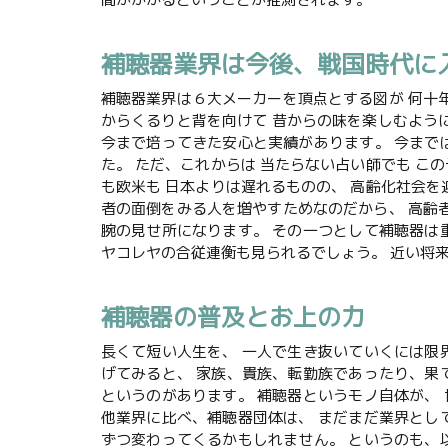
補聴器業界は今後、戦国時代に
補聴器業界は６大メーカーを頂点とする図が 何十
からくるりと背を向けて 昔からの味を楽しむよう
今まで培ってきた安心と実績があります。 今まで
た。 ただ、これからは 当たらない占い師でも こ
も欧米も 日本よりは遅れるものの、 高齢化社会を
者の面倒をみる人を増やすためなのだから、 高齢
腕の見せ所になります。 その一つとして補聴器は
ヤコレヤの合従連衡も見られるでしょう。 近い将
補聴器の普及とお上の力
長くて短い人生を、 一人で生き抜いていくには限
げてみると、 家族、貴族、転勤族であったり、果
というのがあります。 補聴器というモノ自体が、
他業界に比べ、補聴器団体は、 まだまだ業界とし
ずつ変わってくるかもしれません。 というのも、