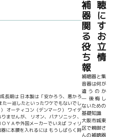
補聴
器に
関す
るお
役立
ち情
報
補聴器と集
音器は何が
違うのか
成長期は 日本製は「安かろう、悪かろ
— 後悔し
、また一巡したといったワケでもないでし
ないための
） オーティコン（デンマーク） ワイデ
基礎知識
ありませんが、 リオン、パナソニック、
大阪市城東
ＨＯＹＡや外国メーカーでいえば フィリ
区で親御さ
聴器に本腰を入れるには もうしばらく時
んの補聴器