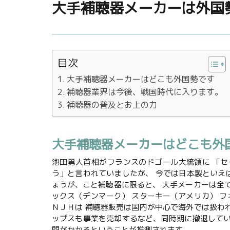
大手補聴器メーカーは外国
目次
大手補聴器メーカーはどこも外国勢です
補聴器業界は今後、戦国時代に入ります。
補聴器の普及とお上の力
大手補聴器メーカーはどこも外
池田勇人首相がフランスのドゴール大統領に 「セ
う」と言われていましたが、 今では日本製といえ
ょうが、こと補聴器に限ると、 大手メーカーは全て
ックス（デンマーク） スターキー（アメリカ） 
ＮＪＨは 補聴器販売は国内が中心で海外では扱わ
ップスも事業を売却するなど、同時期に撤退してい
間がかかるということが推測されます。